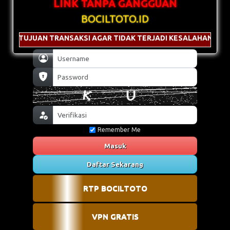
LINK TANPA GANGGUAN
BOCILTOTO.ID
UJUAN TRANSAKSI AGAR TIDAK TERJADI KESALAHAN PENGIRIMA
Remember Me
Masuk
Daftar Sekarang
RTP BOCILTOTO
VPN GRATIS