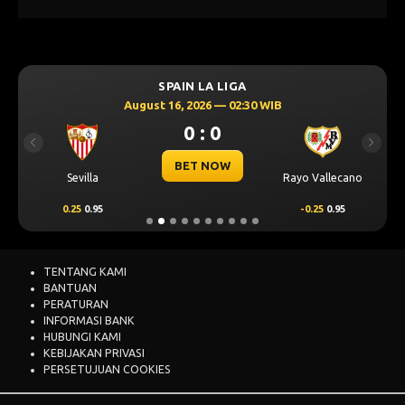
SPAIN LA LIGA
August 16, 2026 — 02:30 WIB
0 : 0
Previous
Next
BET NOW
Sevilla
Rayo Vallecano
0.25
0.95
-0.25
0.95
TENTANG KAMI
BANTUAN
PERATURAN
INFORMASI BANK
HUBUNGI KAMI
KEBIJAKAN PRIVASI
PERSETUJUAN COOKIES