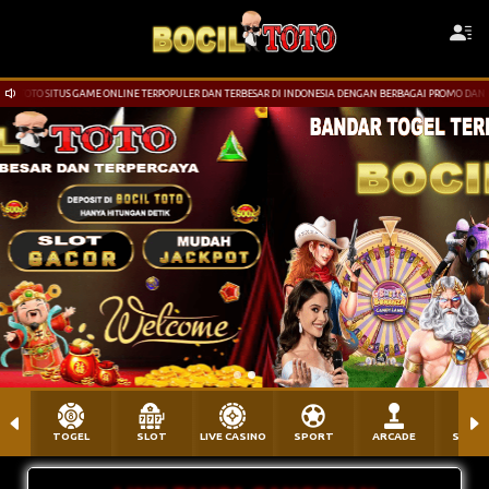
TUS GAME ONLINE TERPOPULER DAN TERBESAR DI INDONESIA DENGAN BERBAGAI PROMO DAN BONUS MENA
TOGEL
SLOT
LIVE CASINO
SPORT
ARCADE
SABU