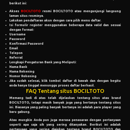
berikut ini:
Akses
BOCILTOTO
resmi BOCILTOTO atau mengunjungi langsung
laman situs resminya.
Lakukan pendaftaran akun dengan cara pilih menu daftar.
Isi formulir register menggunakan beberapa data valid dan sesuai
dengan format:
Username
Password
Konfirmasi Password
Email
Telepon
Referral
Lengkapi Pengaturan Bank yang Meliputi:
Nama Bank
Nama Rekening
Nomor Rekening
Jika sudah selesai, klik tombol daftar di bawah dan dengan begitu
anda hanya tinggal menunggu proses daftar berhasil.
FAQ Tentang situs BOCILTOTO
Memang tadi di atas telah dijelaskan tentang situs atau brand
BOCILTOTO, tetapi masih banyak juga yang bertanya tentang situs
ini. Biasanya yang paling banyak bertanya ini adalah para player yang
baru gabung.
Atau mungkin Anda pun juga merasa penasaran dengan pertanyaan
seperti apa saja sih yang sering ditanyakan. Berikut ini adalah
pertanyaan yang sering diajukan tentang brand BOCILTOTO dan