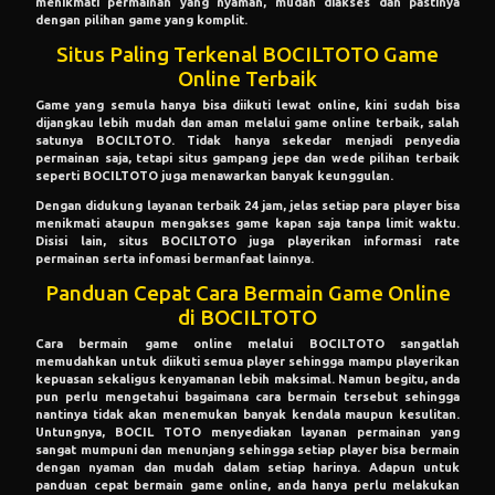
menikmati permainan yang nyaman, mudah diakses dan pastinya
dengan pilihan game yang komplit.
Situs Paling Terkenal BOCILTOTO Game
Online Terbaik
Game yang semula hanya bisa diikuti lewat online, kini sudah bisa
dijangkau lebih mudah dan aman melalui game online terbaik, salah
satunya BOCILTOTO. Tidak hanya sekedar menjadi penyedia
permainan saja, tetapi situs gampang jepe dan wede pilihan terbaik
seperti BOCILTOTO juga menawarkan banyak keunggulan.
Dengan didukung layanan terbaik 24 jam, jelas setiap para player bisa
menikmati ataupun mengakses game kapan saja tanpa limit waktu.
Disisi lain, situs BOCILTOTO juga playerikan informasi rate
permainan serta infomasi bermanfaat lainnya.
Panduan Cepat Cara Bermain Game Online
di BOCILTOTO
Cara bermain game online melalui BOCILTOTO sangatlah
memudahkan untuk diikuti semua player sehingga mampu playerikan
kepuasan sekaligus kenyamanan lebih maksimal. Namun begitu, anda
pun perlu mengetahui bagaimana cara bermain tersebut sehingga
nantinya tidak akan menemukan banyak kendala maupun kesulitan.
Untungnya, BOCIL TOTO menyediakan layanan permainan yang
sangat mumpuni dan menunjang sehingga setiap player bisa bermain
dengan nyaman dan mudah dalam setiap harinya. Adapun untuk
panduan cepat bermain game online, anda hanya perlu melakukan