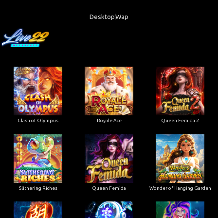
Desktop
Wap
Clash of Olympus
Royale Ace
Queen Femida 2
Slithering Riches
Queen Femida
Wonder of Hanging Garden