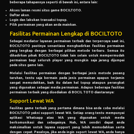
beberapa tahapannya seperti di bawah ini, antara lain:
Akses laman resmi situs game BOCILTOTO.
Daftar akun.
Login dan lakukan transaksi topup.
Pilih permainan yang akan anda mainkan.
Fasilitas Permainan Lengkap di BOCILTOTO
Sebagai mediator layanan permainan terbaik dan terpercaya saat ini,
BOCILTOTO pastinya senantiasa menghadirkan fasilitas permainan
yang lengkap dengan berbagai pilihan metode terbaru. Semua itu
dihadirkan pihak BOCILTOTO tidak lain selain untuk mempermudah
permainan bagi seluruh player yang mungkin saja jarang dijumpai
pada situs game lain.
Melalui fasilitas permainan dengan berbagai jenis metode pasang
taruhan, tentu saja bermain pada jenis permainan apapun terjamin
sangat memudahkan, baik itu dalam hal topup ataupun perangkat
yang digunakan sebagai media permainan. Adapun beberapa fasilitas
permainan terbaik yang disediakan di BOCIL TOTO diantaranya:
Support Lewat WA
Fasilitas game terbaik yang pertama dimana bisa anda coba melalui
BOCILTOTO yakni support lewat WA. Setiap orang tentu mempunyai
aplikasi Whatsapp atau WA yang digunakan untuk media
berkomunikasi dan sebagainya. Nah, WA sendiri dapat anda
maksimalkan untuk layana support yang lebih memudahkan serta
dengan cepat. Pasalnya, jika anda ingin suport lewat WA, anda hanya