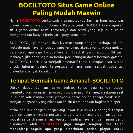
BOCILTOTO Situs Game Online
Paling Mudah Maxwin
Nama
BOCILTOTO
tentu sudah sangat cukup familiar bagi mayoritas
player game online di Indonesia. Betapa tidak, BOCILTOTO merupakan
situs game online resmi terpercaya dan resmi yang sejauh ini telah
menghadirkan banyak jenis catergory permainan.
BOCILTOTO juga menyediakan layanan topup dengan berbagai pilihan
metode mulai layanan topup yang lengkap, akses akun pro bisa melalui
perangkat apa saja hingga layanan livechat yang support 24 jam.
Makanya, jika anda ingin mencoba peruntungan dalam bermain game di
BOCILTOTO tentu bisa menjadi alternatif terbaik tempat atau sarana
untuk hiburan paling terpercaya dimana juga sangat potensial
playerikan banyak keuntungan.
Tempat Bermain Game Amanah BOCILTOTO
Untuk dapat bermain game online, tentu saja semua player
membutuhkan yang namanya akun vip dan pro. Memang, meskipun saat
ini sudah ada banyak situs penyedia game online tetapi tidak selalu
menjamin layanan yang diberikan selalu memudahkan bagi para player.
Maka dari itu dengan bergabung lewat BOCILTOTO sebagai tempat
bermain game online terpercaya, anda bisa memasang bermain dengan
mudah serta dijamin aman. Apalagi, fasilitas layanan permainan yang
disediakan oleh
BOCILTOTO
juga sangat lengkap dan telah
menunjang segala apa yang diperlukan setiap player untuk