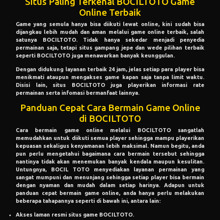
Situs Paling Terkenal BOCILTOTO Game
Online Terbaik
Game yang semula hanya bisa diikuti lewat online, kini sudah bisa
dijangkau lebih mudah dan aman melalui game online terbaik, salah
satunya BOCILTOTO. Tidak hanya sekedar menjadi penyedia
permainan saja, tetapi situs gampang jepe dan wede pilihan terbaik
seperti BOCILTOTO juga menawarkan banyak keunggulan.
Dengan didukung layanan terbaik 24 jam, jelas setiap para player bisa
menikmati ataupun mengakses game kapan saja tanpa limit waktu.
Disisi lain, situs BOCILTOTO juga playerikan informasi rate
permainan serta infomasi bermanfaat lainnya.
Panduan Cepat Cara Bermain Game Online
di BOCILTOTO
Cara bermain game online melalui BOCILTOTO sangatlah
memudahkan untuk diikuti semua player sehingga mampu playerikan
kepuasan sekaligus kenyamanan lebih maksimal. Namun begitu, anda
pun perlu mengetahui bagaimana cara bermain tersebut sehingga
nantinya tidak akan menemukan banyak kendala maupun kesulitan.
Untungnya, BOCIL TOTO menyediakan layanan permainan yang
sangat mumpuni dan menunjang sehingga setiap player bisa bermain
dengan nyaman dan mudah dalam setiap harinya. Adapun untuk
panduan cepat bermain game online, anda hanya perlu melakukan
beberapa tahapannya seperti di bawah ini, antara lain:
Akses laman resmi situs game BOCILTOTO.