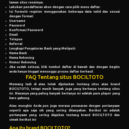
laman situs resminya.
Lakukan pendaftaran akun dengan cara pilih menu daftar.
Isi formulir register menggunakan beberapa data valid dan sesuai
dengan format:
Username
Password
Konfirmasi Password
Email
Telepon
Referral
Lengkapi Pengaturan Bank yang Meliputi:
Nama Bank
Nama Rekening
Nomor Rekening
Jika sudah selesai, klik tombol daftar di bawah dan dengan begitu
anda hanya tinggal menunggu proses daftar berhasil.
FAQ Tentang situs BOCILTOTO
Memang tadi di atas telah dijelaskan tentang situs atau brand
BOCILTOTO, tetapi masih banyak juga yang bertanya tentang situs
ini. Biasanya yang paling banyak bertanya ini adalah para player yang
baru gabung.
Atau mungkin Anda pun juga merasa penasaran dengan pertanyaan
seperti apa saja sih yang sering ditanyakan. Berikut ini adalah
pertanyaan yang sering diajukan tentang brand BOCILTOTO dan
simak berikut ini:
Apa itu brand BOCILTOTO?