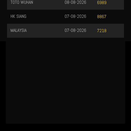
TOTO WUHAN
08-08-2026
6989
HK SIANG
07-08-2026
8867
MALAYSIA
07-08-2026
7218