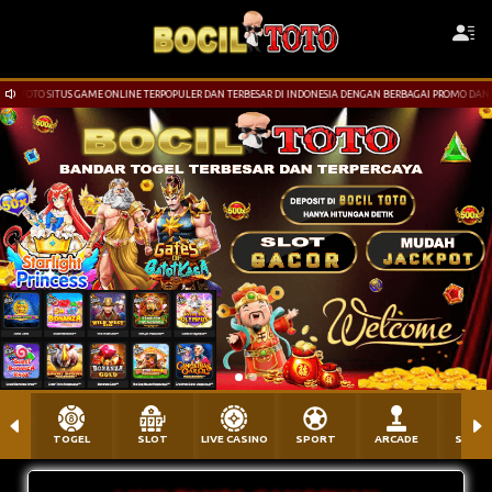
TO SITUS GAME ONLINE TERPOPULER DAN TERBESAR DI INDONESIA DENGAN BERBAGAI PROMO DAN BONUS
TOGEL
SLOT
LIVE CASINO
SPORT
ARCADE
SABU