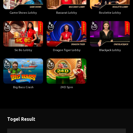
Game Shows Lobby
Baccarat Lobby
Roulette Lobby
Sic Bo Lobby
Dragon Tiger Lobby
Blackjack Lobby
Big Bass Crash
24D Spin
Togel Result