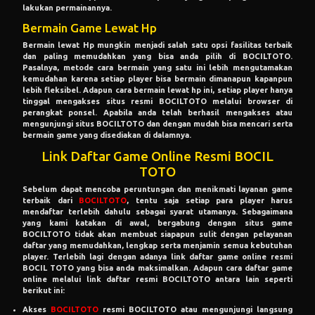
lakukan permainannya.
Bermain Game Lewat Hp
Bermain lewat Hp mungkin menjadi salah satu opsi fasilitas terbaik
dan paling memudahkan yang bisa anda pilih di BOCILTOTO.
Pasalnya, metode cara bermain yang satu ini lebih mengutamakan
kemudahan karena setiap player bisa bermain dimanapun kapanpun
lebih fleksibel. Adapun cara bermain lewat hp ini, setiap player hanya
tinggal mengakses situs resmi BOCILTOTO melalui browser di
perangkat ponsel. Apabila anda telah berhasil mengakses atau
mengunjungi situs BOCILTOTO dan dengan mudah bisa mencari serta
bermain game yang disediakan di dalamnya.
Link Daftar Game Online Resmi BOCIL
TOTO
Sebelum dapat mencoba peruntungan dan menikmati layanan game
terbaik dari
BOCILTOTO
, tentu saja setiap para player harus
mendaftar terlebih dahulu sebagai syarat utamanya. Sebagaimana
yang kami katakan di awal, bergabung dengan situs game
BOCILTOTO tidak akan membuat siapapun sulit dengan pelayanan
daftar yang memudahkan, lengkap serta menjamin semua kebutuhan
player. Terlebih lagi dengan adanya link daftar game online resmi
BOCIL TOTO yang bisa anda maksimalkan. Adapun cara daftar game
online melalui link daftar resmi BOCILTOTO antara lain seperti
berikut ini:
Akses
BOCILTOTO
resmi BOCILTOTO atau mengunjungi langsung