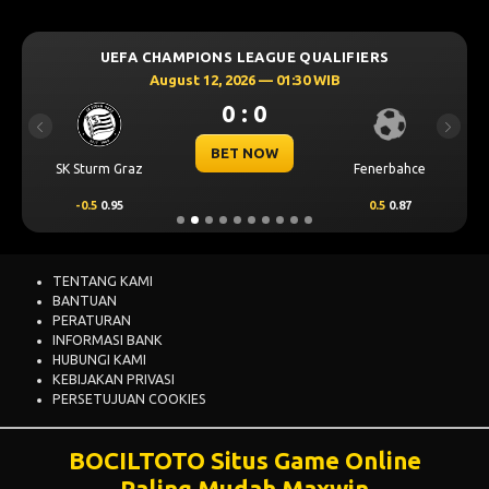
UEFA CHAMPIONS LEAGUE QUALIFIERS
August 12, 2026 — 01:30 WIB
0 : 0
Previous
Next
BET NOW
SK Sturm Graz
Fenerbahce
-0.5
0.95
0.5
0.87
TENTANG KAMI
BANTUAN
PERATURAN
INFORMASI BANK
HUBUNGI KAMI
KEBIJAKAN PRIVASI
PERSETUJUAN COOKIES
BOCILTOTO Situs Game Online
Paling Mudah Maxwin