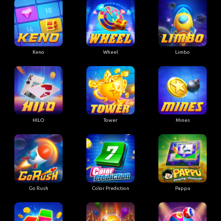
Keno
Wheel
Limbo
HILO
Tower
Mines
Go Rush
Color Prediction
Pappu