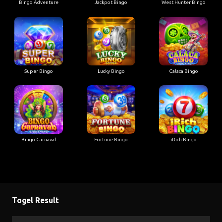
Bingo Adventure
Jackpot Bingo
West Hunter Bingo
Super Bingo
Lucky Bingo
Calaca Bingo
Bingo Carnaval
Fortune Bingo
iRich Bingo
Togel Result