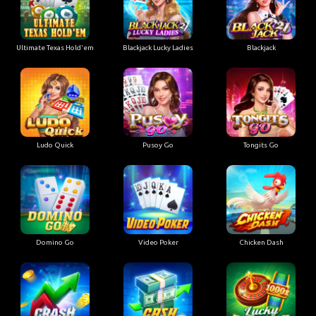
Ultimate Texas Hold'em
Blackjack Lucky Ladies
Blackjack
Ludo Quick
Pusoy Go
Tongits Go
Domino Go
Video Poker
Chicken Dash