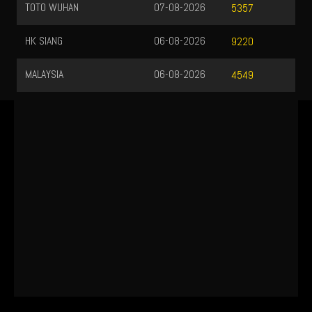
TOTO WUHAN
07-08-2026
5357
HK SIANG
06-08-2026
9220
MALAYSIA
06-08-2026
4549