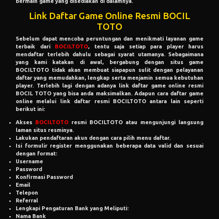
bermain game yang disediakan di dalamnya.
Link Daftar Game Online Resmi BOCIL
TOTO
Sebelum dapat mencoba peruntungan dan menikmati layanan game
terbaik dari
BOCILTOTO
, tentu saja setiap para player harus
mendaftar terlebih dahulu sebagai syarat utamanya. Sebagaimana
yang kami katakan di awal, bergabung dengan situs game
BOCILTOTO tidak akan membuat siapapun sulit dengan pelayanan
daftar yang memudahkan, lengkap serta menjamin semua kebutuhan
player. Terlebih lagi dengan adanya link daftar game online resmi
BOCIL TOTO yang bisa anda maksimalkan. Adapun cara daftar game
online melalui link daftar resmi BOCILTOTO antara lain seperti
berikut ini:
Akses
BOCILTOTO
resmi BOCILTOTO atau mengunjungi langsung
laman situs resminya.
Lakukan pendaftaran akun dengan cara pilih menu daftar.
Isi formulir register menggunakan beberapa data valid dan sesuai
dengan format:
Username
Password
Konfirmasi Password
Email
Telepon
Referral
Lengkapi Pengaturan Bank yang Meliputi:
Nama Bank