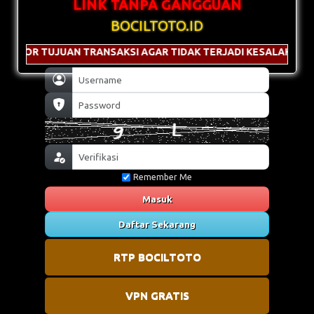
LINK TANPA GANGGUAN
BOCILTOTO.ID
OMOR TUJUAN TRANSAKSI AGAR TIDAK TERJADI KESALAHAN PE
Remember Me
Masuk
Daftar Sekarang
RTP BOCILTOTO
VPN GRATIS