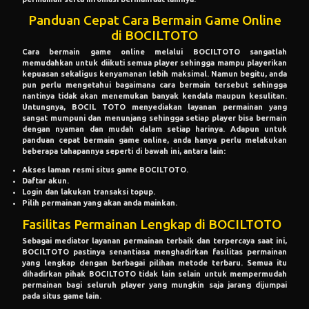
Panduan Cepat Cara Bermain Game Online
di BOCILTOTO
Cara bermain game online melalui BOCILTOTO sangatlah
memudahkan untuk diikuti semua player sehingga mampu playerikan
kepuasan sekaligus kenyamanan lebih maksimal. Namun begitu, anda
pun perlu mengetahui bagaimana cara bermain tersebut sehingga
nantinya tidak akan menemukan banyak kendala maupun kesulitan.
Untungnya, BOCIL TOTO menyediakan layanan permainan yang
sangat mumpuni dan menunjang sehingga setiap player bisa bermain
dengan nyaman dan mudah dalam setiap harinya. Adapun untuk
panduan cepat bermain game online, anda hanya perlu melakukan
beberapa tahapannya seperti di bawah ini, antara lain:
Akses laman resmi situs game BOCILTOTO.
Daftar akun.
Login dan lakukan transaksi topup.
Pilih permainan yang akan anda mainkan.
Fasilitas Permainan Lengkap di BOCILTOTO
Sebagai mediator layanan permainan terbaik dan terpercaya saat ini,
BOCILTOTO pastinya senantiasa menghadirkan fasilitas permainan
yang lengkap dengan berbagai pilihan metode terbaru. Semua itu
dihadirkan pihak BOCILTOTO tidak lain selain untuk mempermudah
permainan bagi seluruh player yang mungkin saja jarang dijumpai
pada situs game lain.