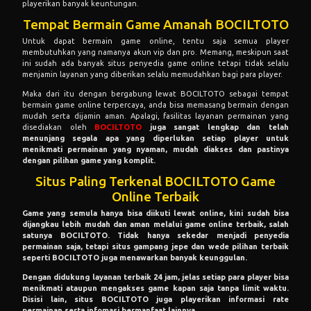
playerikan banyak keuntungan.
Tempat Bermain Game Amanah BOCILTOTO
Untuk dapat bermain game online, tentu saja semua player
membutuhkan yang namanya akun vip dan pro. Memang, meskipun saat
ini sudah ada banyak situs penyedia game online tetapi tidak selalu
menjamin layanan yang diberikan selalu memudahkan bagi para player.
Maka dari itu dengan bergabung lewat BOCILTOTO sebagai tempat
bermain game online terpercaya, anda bisa memasang bermain dengan
mudah serta dijamin aman. Apalagi, fasilitas layanan permainan yang
disediakan oleh
BOCILTOTO
juga sangat lengkap dan telah
menunjang segala apa yang diperlukan setiap player untuk
menikmati permainan yang nyaman, mudah diakses dan pastinya
dengan pilihan game yang komplit.
Situs Paling Terkenal BOCILTOTO Game
Online Terbaik
Game yang semula hanya bisa diikuti lewat online, kini sudah bisa
dijangkau lebih mudah dan aman melalui game online terbaik, salah
satunya BOCILTOTO. Tidak hanya sekedar menjadi penyedia
permainan saja, tetapi situs gampang jepe dan wede pilihan terbaik
seperti BOCILTOTO juga menawarkan banyak keunggulan.
Dengan didukung layanan terbaik 24 jam, jelas setiap para player bisa
menikmati ataupun mengakses game kapan saja tanpa limit waktu.
Disisi lain, situs BOCILTOTO juga playerikan informasi rate
permainan serta infomasi bermanfaat lainnya.