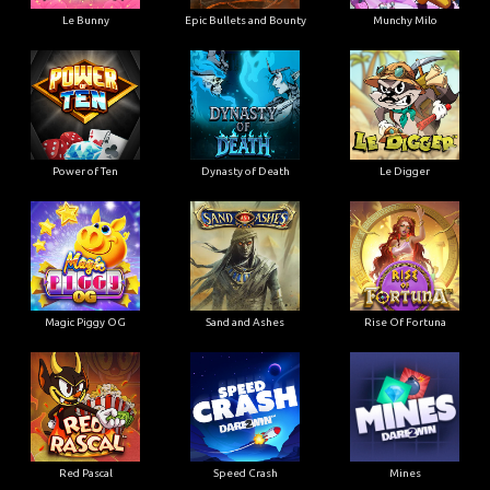
Le Bunny
Epic Bullets and Bounty
Munchy Milo
Power of Ten
Dynasty of Death
Le Digger
Magic Piggy OG
Sand and Ashes
Rise Of Fortuna
Red Pascal
Speed Crash
Mines