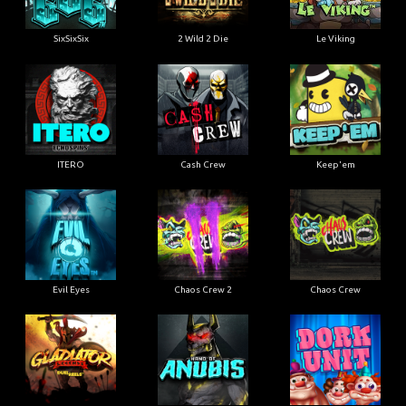
SixSixSix
2 Wild 2 Die
Le Viking
ITERO
Cash Crew
Keep'em
Evil Eyes
Chaos Crew 2
Chaos Crew