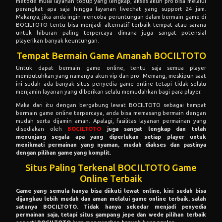
metode mulai layanan topup yang lengkap, akses akun pro bisa melalui
perangkat apa saja hingga layanan livechat yang support 24 jam.
Makanya, jika anda ingin mencoba peruntungan dalam bermain game di
BOCILTOTO tentu bisa menjadi alternatif terbaik tempat atau sarana
untuk hiburan paling terpercaya dimana juga sangat potensial
playerikan banyak keuntungan.
Tempat Bermain Game Amanah BOCILTOTO
Untuk dapat bermain game online, tentu saja semua player
membutuhkan yang namanya akun vip dan pro. Memang, meskipun saat
ini sudah ada banyak situs penyedia game online tetapi tidak selalu
menjamin layanan yang diberikan selalu memudahkan bagi para player.
Maka dari itu dengan bergabung lewat BOCILTOTO sebagai tempat
bermain game online terpercaya, anda bisa memasang bermain dengan
mudah serta dijamin aman. Apalagi, fasilitas layanan permainan yang
disediakan oleh
BOCILTOTO
juga sangat lengkap dan telah
menunjang segala apa yang diperlukan setiap player untuk
menikmati permainan yang nyaman, mudah diakses dan pastinya
dengan pilihan game yang komplit.
Situs Paling Terkenal BOCILTOTO Game
Online Terbaik
Game yang semula hanya bisa diikuti lewat online, kini sudah bisa
dijangkau lebih mudah dan aman melalui game online terbaik, salah
satunya BOCILTOTO. Tidak hanya sekedar menjadi penyedia
permainan saja, tetapi situs gampang jepe dan wede pilihan terbaik