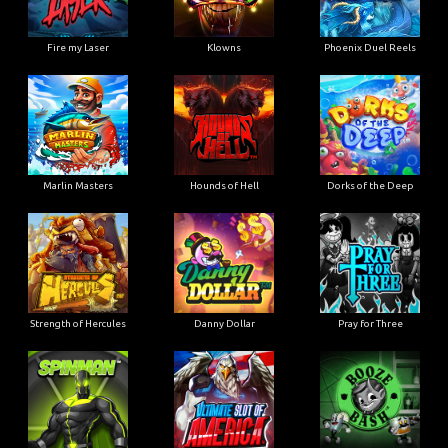
Fire my Laser
Klowns
Phoenix Duel Reels
Marlin Masters
Hounds of Hell
Dorks of the Deep
Strength of Hercules
Danny Dollar
Pray for Three