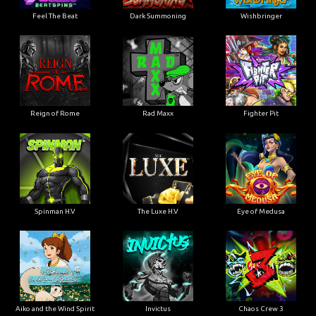
Feel The Beat
Dark Summoning
Wishbringer
Reign of Rome
Rad Maxx
Fighter Pit
Spinman H.V
The Luxe H.V
Eye of Medusa
Aiko and the Wind Spirit
Invictus
Chaos Crew 3