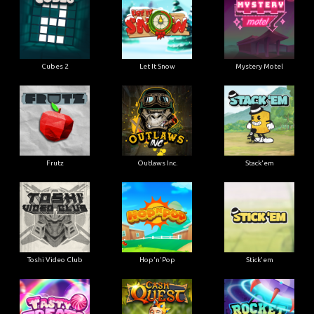
Cubes 2
Let It Snow
Mystery Motel
Frutz
Outlaws Inc.
Stack'em
Toshi Video Club
Hop'n'Pop
Stick'em