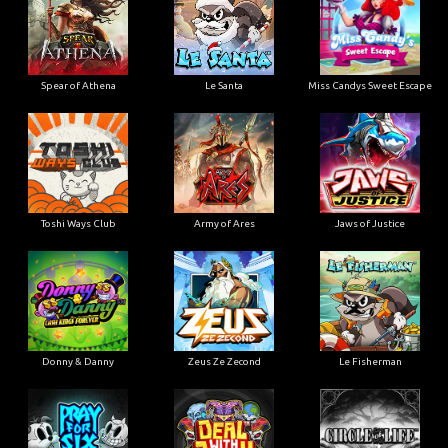
Spear of Athena
Le Santa
Miss Candys Sweet Escape
Toshi Ways Club
Army of Ares
Jaws of Justice
Donny & Danny
Zeus Ze Zecond
Le Fisherman