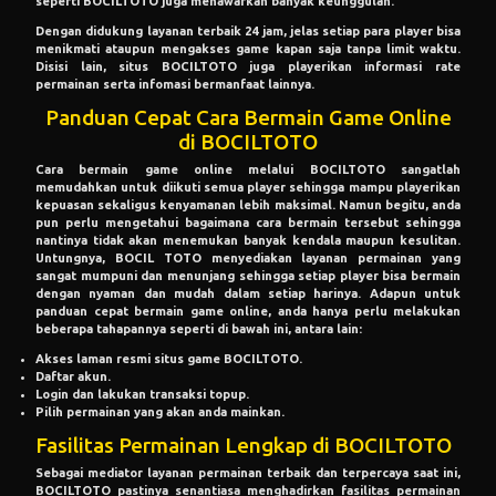
seperti BOCILTOTO juga menawarkan banyak keunggulan.
Dengan didukung layanan terbaik 24 jam, jelas setiap para player bisa
menikmati ataupun mengakses game kapan saja tanpa limit waktu.
Disisi lain, situs BOCILTOTO juga playerikan informasi rate
permainan serta infomasi bermanfaat lainnya.
Panduan Cepat Cara Bermain Game Online
di BOCILTOTO
Cara bermain game online melalui BOCILTOTO sangatlah
memudahkan untuk diikuti semua player sehingga mampu playerikan
kepuasan sekaligus kenyamanan lebih maksimal. Namun begitu, anda
pun perlu mengetahui bagaimana cara bermain tersebut sehingga
nantinya tidak akan menemukan banyak kendala maupun kesulitan.
Untungnya, BOCIL TOTO menyediakan layanan permainan yang
sangat mumpuni dan menunjang sehingga setiap player bisa bermain
dengan nyaman dan mudah dalam setiap harinya. Adapun untuk
panduan cepat bermain game online, anda hanya perlu melakukan
beberapa tahapannya seperti di bawah ini, antara lain:
Akses laman resmi situs game BOCILTOTO.
Daftar akun.
Login dan lakukan transaksi topup.
Pilih permainan yang akan anda mainkan.
Fasilitas Permainan Lengkap di BOCILTOTO
Sebagai mediator layanan permainan terbaik dan terpercaya saat ini,
BOCILTOTO pastinya senantiasa menghadirkan fasilitas permainan