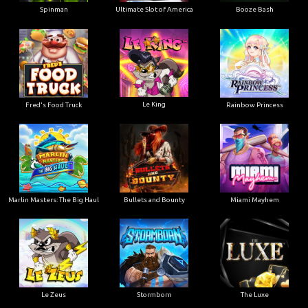
Ultimate Slot of America
Booze Bash
Spinman
Le King
Fred's Food Truck
Rainbow Princess
Marlin Masters: The Big Haul
Bullets and Bounty
Miami Mayhem
Le Zeus
Stormborn
The Luxe