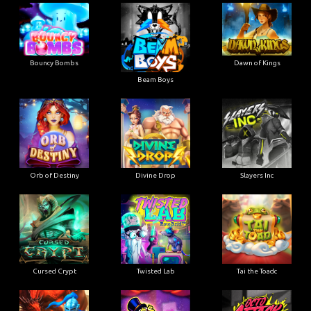
Bouncy Bombs
Dawn of Kings
Beam Boys
Orb of Destiny
Divine Drop
Slayers Inc
Cursed Crypt
Twisted Lab
Tai the Toadc