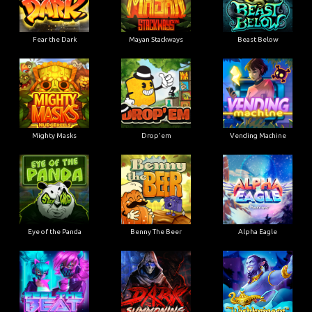
Fear the Dark
Mayan Stackways
Beast Below
Mighty Masks
Drop'em
Vending Machine
Eye of the Panda
Benny The Beer
Alpha Eagle