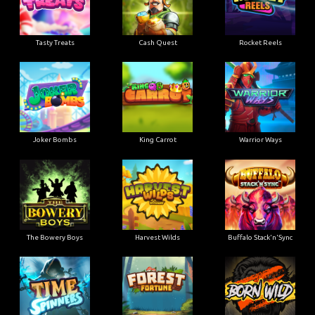
Tasty Treats
Cash Quest
Rocket Reels
Joker Bombs
King Carrot
Warrior Ways
The Bowery Boys
Harvest Wilds
Buffalo Stack'n'Sync