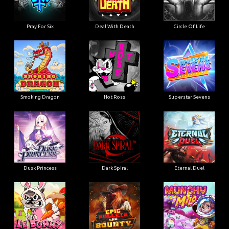
Pray For Six
Deal With Death
Circle Of Life
Smoking Dragon
Hot Ross
Superstar Sevens
Dusk Princess
Dark Spiral
Eternal Duel