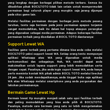
yang lengkap dengan berbagai pilihan metode terbaru. Semua itu
dihadirkan pihak BOCILTOTO tidak lain selain untuk mempermudah
permainan bagi seluruh player yang mungkin saja jarang dijumpai
pada situs game lain.
Melalui fasilitas permainan dengan berbagai jenis metode pasang
taruhan, tentu saja bermain pada jenis permainan apapun terjamin
sangat memudahkan, baik itu dalam hal topup ataupun perangkat
yang digunakan sebagai media permainan. Adapun beberapa fasilitas
permainan terbaik yang disediakan di BOCIL TOTO diantaranya:
Support Lewat WA
Fasilitas game terbaik yang pertama dimana bisa anda coba melalui
BOCILTOTO yakni support lewat WA. Setiap orang tentu mempunyai
aplikasi Whatsapp atau WA yang digunakan untuk media
berkomunikasi dan sebagainya. Nah, WA sendiri dapat anda
maksimalkan untuk layana support yang lebih memudahkan serta
dengan cepat. Pasalnya, jika anda ingin suport lewat WA, anda hanya
perlu meminta kontak WA pihak admin BOCIL TOTO melalui livechat
24 jam. Jika sudah mendapatkannya, anda tinggal buka saja aplikasi
WA atau Whatsapp melalui smartphone yang anda pergunakan dan
lakukan permainannya.
Bermain Game Lewat Hp
Bermain lewat Hp mungkin menjadi salah satu opsi fasilitas terbaik
dan paling memudahkan yang bisa anda pilih di BOCILTOTO.
Pasalnya, metode cara bermain yang satu ini lebih mengutamakan
kemudahan karena setiap player bisa bermain dimanapun kapanpun