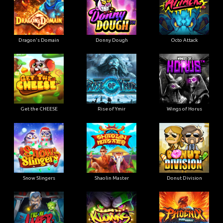
Dragon's Domain
Donny Dough
Octo Attack
Get the CHEESE
Rise of Ymir
Wings of Horus
Snow Slingers
Shaolin Master
Donut Division