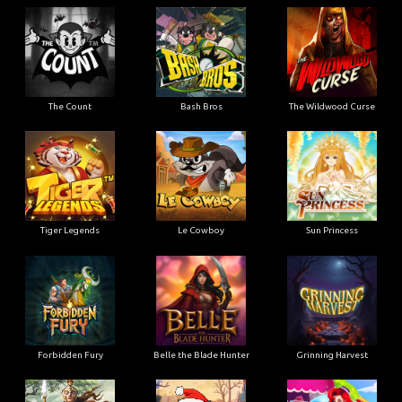
The Count
Bash Bros
The Wildwood Curse
Tiger Legends
Le Cowboy
Sun Princess
Forbidden Fury
Belle the Blade Hunter
Grinning Harvest