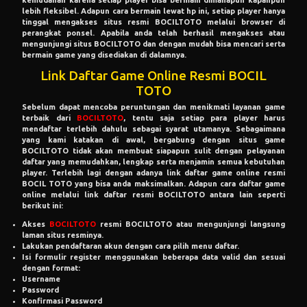
lebih fleksibel. Adapun cara bermain lewat hp ini, setiap player hanya
tinggal mengakses situs resmi BOCILTOTO melalui browser di
perangkat ponsel. Apabila anda telah berhasil mengakses atau
mengunjungi situs BOCILTOTO dan dengan mudah bisa mencari serta
bermain game yang disediakan di dalamnya.
Link Daftar Game Online Resmi BOCIL
TOTO
Sebelum dapat mencoba peruntungan dan menikmati layanan game
terbaik dari
BOCILTOTO
, tentu saja setiap para player harus
mendaftar terlebih dahulu sebagai syarat utamanya. Sebagaimana
yang kami katakan di awal, bergabung dengan situs game
BOCILTOTO tidak akan membuat siapapun sulit dengan pelayanan
daftar yang memudahkan, lengkap serta menjamin semua kebutuhan
player. Terlebih lagi dengan adanya link daftar game online resmi
BOCIL TOTO yang bisa anda maksimalkan. Adapun cara daftar game
online melalui link daftar resmi BOCILTOTO antara lain seperti
berikut ini:
Akses
BOCILTOTO
resmi BOCILTOTO atau mengunjungi langsung
laman situs resminya.
Lakukan pendaftaran akun dengan cara pilih menu daftar.
Isi formulir register menggunakan beberapa data valid dan sesuai
dengan format:
Username
Password
Konfirmasi Password