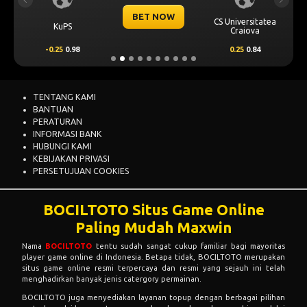
Previous
Next
BET NOW
CS Universitatea
KuPS
Craiova
-0.25
0.98
0.25
0.84
TENTANG KAMI
BANTUAN
PERATURAN
INFORMASI BANK
HUBUNGI KAMI
KEBIJAKAN PRIVASI
PERSETUJUAN COOKIES
BOCILTOTO Situs Game Online
Paling Mudah Maxwin
Nama
BOCILTOTO
tentu sudah sangat cukup familiar bagi mayoritas
player game online di Indonesia. Betapa tidak, BOCILTOTO merupakan
situs game online resmi terpercaya dan resmi yang sejauh ini telah
menghadirkan banyak jenis catergory permainan.
BOCILTOTO juga menyediakan layanan topup dengan berbagai pilihan