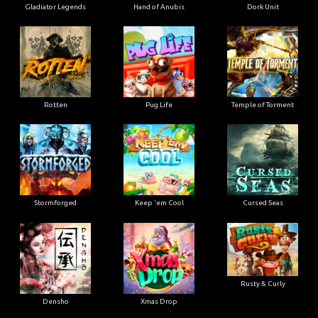
Gladiator Legends
Hand of Anubis
Dork Unit
Rotten
Pug Life
Temple of Torment
Stormforged
Keep 'em Cool
Cursed Seas
Rusty & Curly
Densho
Xmas Drop