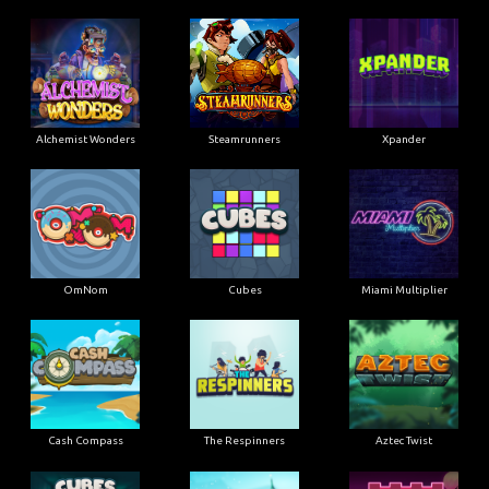
Alchemist Wonders
Steamrunners
Xpander
OmNom
Cubes
Miami Multiplier
Cash Compass
The Respinners
Aztec Twist