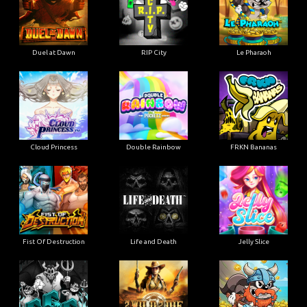
Duel at Dawn
RIP City
Le Pharaoh
Cloud Princess
Double Rainbow
FRKN Bananas
Fist Of Destruction
Life and Death
Jelly Slice