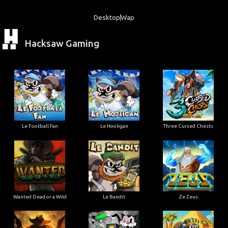
Desktop
Wap
Hacksaw Gaming
Le Football Fan
Le Hooligan
Three Cursed Chests
Wanted Dead or a Wild
Le Bandit
Ze Zeus