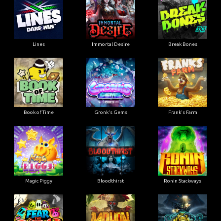
Lines
Immortal Desire
Break Bones
Book of Time
Gronk's Gems
Frank's Farm
Magic Piggy
Bloodthirst
Ronin Stackways