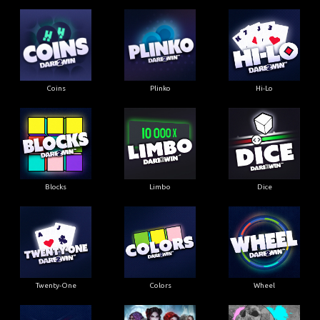
Coins
Plinko
Hi-Lo
Blocks
Limbo
Dice
Twenty-One
Colors
Wheel