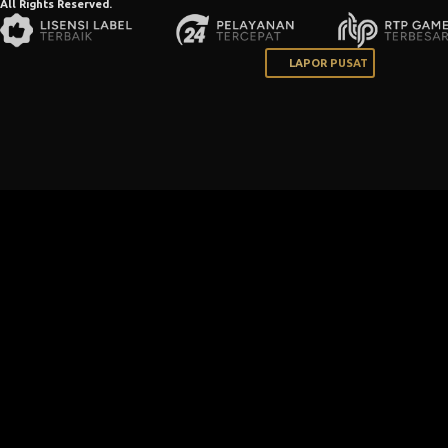
All Rights Reserved.
LAPOR PUSAT