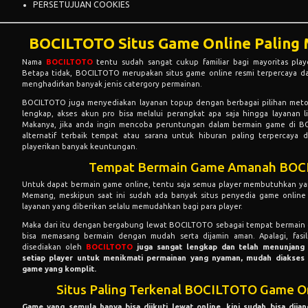
PERSETUJUAN COOKIES
BOCILTOTO Situs Game Online Paling
Nama
BOCILTOTO
tentu sudah sangat cukup familiar bagi mayoritas play
Betapa tidak, BOCILTOTO merupakan situs game online resmi terpercaya dan
menghadirkan banyak jenis catergory permainan.
BOCILTOTO juga menyediakan layanan topup dengan berbagai pilihan meto
lengkap, akses akun pro bisa melalui perangkat apa saja hingga layanan l
Makanya, jika anda ingin mencoba peruntungan dalam bermain game di B
alternatif terbaik tempat atau sarana untuk hiburan paling terpercaya 
playerikan banyak keuntungan.
Tempat Bermain Game Amanah BOC
Untuk dapat bermain game online, tentu saja semua player membutuhkan ya
Memang, meskipun saat ini sudah ada banyak situs penyedia game online 
layanan yang diberikan selalu memudahkan bagi para player.
Maka dari itu dengan bergabung lewat BOCILTOTO sebagai tempat bermain 
bisa memasang bermain dengan mudah serta dijamin aman. Apalagi, fasil
disediakan oleh
BOCILTOTO
juga sangat lengkap dan telah menunjang 
setiap player untuk menikmati permainan yang nyaman, mudah diakses 
game yang komplit.
Situs Paling Terkenal BOCILTOTO Game On
Game yang semula hanya bisa diikuti lewat online, kini sudah bisa dij