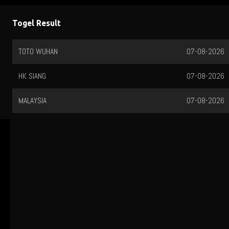
Togel Result
TOTO WUHAN
07-08-2026
HK SIANG
07-08-2026
MALAYSIA
07-08-2026