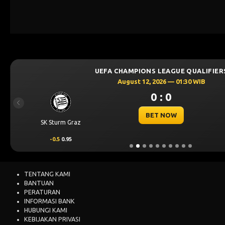
UEFA CHAMPIONS LEAGUE QUALIFIER
August 12, 2026 — 01:30 WIB
0 : 0
Previous
BET NOW
SK Sturm Graz
-0.5
0.95
TENTANG KAMI
BANTUAN
PERATURAN
INFORMASI BANK
HUBUNGI KAMI
KEBIJAKAN PRIVASI