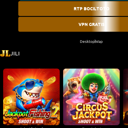
RTP BOCILTOTO
VPN GRATIS
Desktop
Wap
JILI