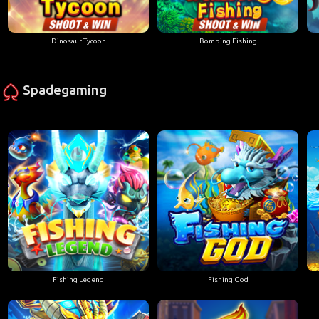
Dinosaur Tycoon
Bombing Fishing
Spadegaming
Fishing Legend
Fishing God