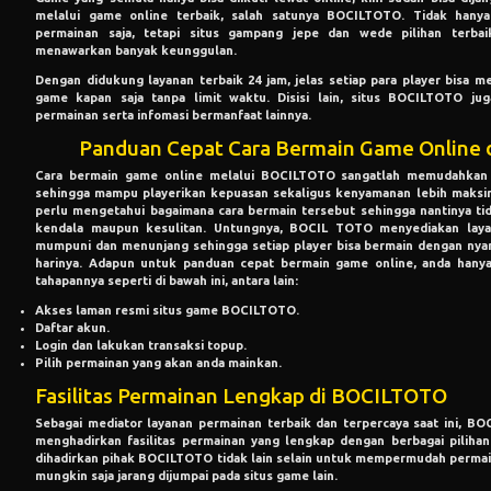
melalui game online terbaik, salah satunya BOCILTOTO. Tidak hanya
permainan saja, tetapi situs gampang jepe dan wede pilihan terba
menawarkan banyak keunggulan.
Dengan didukung layanan terbaik 24 jam, jelas setiap para player bisa 
game kapan saja tanpa limit waktu. Disisi lain, situs BOCILTOTO jug
permainan serta infomasi bermanfaat lainnya.
Panduan Cepat Cara Bermain Game Online
Cara bermain game online melalui BOCILTOTO sangatlah memudahkan u
sehingga mampu playerikan kepuasan sekaligus kenyamanan lebih maksi
perlu mengetahui bagaimana cara bermain tersebut sehingga nantinya 
kendala maupun kesulitan. Untungnya, BOCIL TOTO menyediakan laya
mumpuni dan menunjang sehingga setiap player bisa bermain dengan ny
harinya. Adapun untuk panduan cepat bermain game online, anda hany
tahapannya seperti di bawah ini, antara lain:
Akses laman resmi situs game BOCILTOTO.
Daftar akun.
Login dan lakukan transaksi topup.
Pilih permainan yang akan anda mainkan.
Fasilitas Permainan Lengkap di BOCILTOTO
Sebagai mediator layanan permainan terbaik dan terpercaya saat ini, BO
menghadirkan fasilitas permainan yang lengkap dengan berbagai piliha
dihadirkan pihak BOCILTOTO tidak lain selain untuk mempermudah permain
mungkin saja jarang dijumpai pada situs game lain.