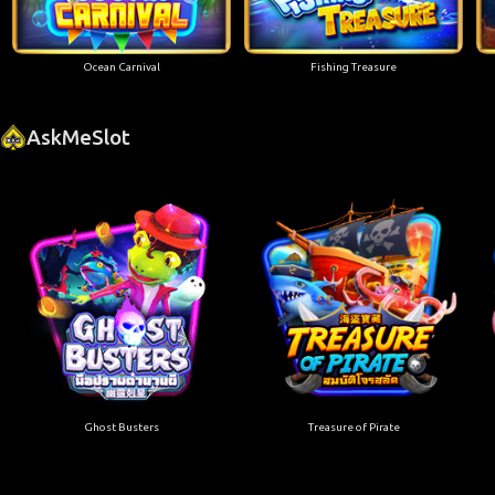
Ocean Carnival
Fishing Treasure
AskMeSlot
Ghost Busters
Treasure of Pirate