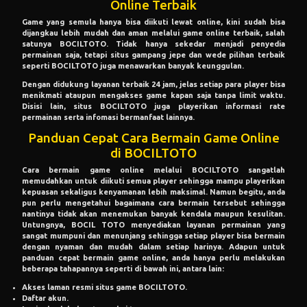
Online Terbaik
Game yang semula hanya bisa diikuti lewat online, kini sudah bisa
dijangkau lebih mudah dan aman melalui game online terbaik, salah
satunya BOCILTOTO. Tidak hanya sekedar menjadi penyedia
permainan saja, tetapi situs gampang jepe dan wede pilihan terbaik
seperti BOCILTOTO juga menawarkan banyak keunggulan.
Dengan didukung layanan terbaik 24 jam, jelas setiap para player bisa
menikmati ataupun mengakses game kapan saja tanpa limit waktu.
Disisi lain, situs BOCILTOTO juga playerikan informasi rate
permainan serta infomasi bermanfaat lainnya.
Panduan Cepat Cara Bermain Game Online
di BOCILTOTO
Cara bermain game online melalui BOCILTOTO sangatlah
memudahkan untuk diikuti semua player sehingga mampu playerikan
kepuasan sekaligus kenyamanan lebih maksimal. Namun begitu, anda
pun perlu mengetahui bagaimana cara bermain tersebut sehingga
nantinya tidak akan menemukan banyak kendala maupun kesulitan.
Untungnya, BOCIL TOTO menyediakan layanan permainan yang
sangat mumpuni dan menunjang sehingga setiap player bisa bermain
dengan nyaman dan mudah dalam setiap harinya. Adapun untuk
panduan cepat bermain game online, anda hanya perlu melakukan
beberapa tahapannya seperti di bawah ini, antara lain:
Akses laman resmi situs game BOCILTOTO.
Daftar akun.