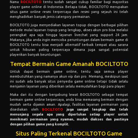
Nama
BOCILTOTO
tentu sudah sangat cukup familiar bagi mayoritas
player game online di Indonesia. Betapa tidak, BOCILTOTO merupakan
situs game online resmi terpercaya dan resmi yang sejauh ini telah
menghadirkan banyak jenis catergory permainan.
BOCILTOTO juga menyediakan layanan topup dengan berbagai pilihan
metode mulai layanan topup yang lengkap, akses akun pro bisa melalui
perangkat apa saja hingga layanan livechat yang support 24 jam.
Makanya, jika anda ingin mencoba peruntungan dalam bermain game di
BOCILTOTO tentu bisa menjadi alternatif terbaik tempat atau sarana
untuk hiburan paling terpercaya dimana juga sangat potensial
playerikan banyak keuntungan.
Tempat Bermain Game Amanah BOCILTOTO
Untuk dapat bermain game online, tentu saja semua player
membutuhkan yang namanya akun vip dan pro. Memang, meskipun saat
ini sudah ada banyak situs penyedia game online tetapi tidak selalu
menjamin layanan yang diberikan selalu memudahkan bagi para player.
Maka dari itu dengan bergabung lewat BOCILTOTO sebagai tempat
bermain game online terpercaya, anda bisa memasang bermain dengan
mudah serta dijamin aman. Apalagi, fasilitas layanan permainan yang
disediakan oleh
BOCILTOTO
juga sangat lengkap dan telah
menunjang segala apa yang diperlukan setiap player untuk
menikmati permainan yang nyaman, mudah diakses dan pastinya
dengan pilihan game yang komplit.
Situs Paling Terkenal BOCILTOTO Game