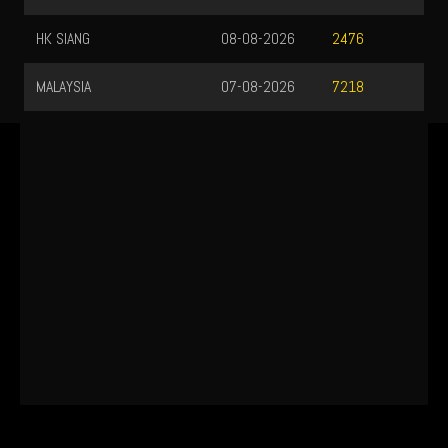
HK SIANG
08-08-2026
2476
MALAYSIA
07-08-2026
7218