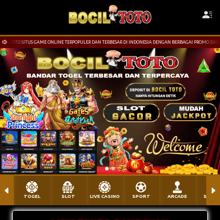
TOTO SITUS GAME ONLINE TERPOPULER DAN TERBESAR DI INDONESIA DENGAN BERBAGAI PROMO DAN BON
TOGEL
SLOT
LIVE CASINO
SPORT
ARCADE
SABU