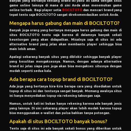
Banyak yang bertanya tentang brand ini yaitu ini sama dengan situs
game online lainnya di mana di sini Anda akan menemukan game
online terbaik. Bagi player setia
BOCILTOTO
dan mencari brand yang
tepat tentu saja BOCILTOTO sangat direkomendasikan untuk Anda.
Mengapa harus gabung dan main di BOCILTOTO?
Banyak juga orang yang bertanya mengapa harus gabung dan main di
situs BOCILTOTO tentu saja karena di dalamnya banyak sekali
keuntungan yang akan didapatkan. Misalnya saja di situs ini ada
alternative brand yang jelas akan membantu player sehingga bisa
main lebih aman.
Apalagi sekarang banyak situs yang diblokir sehingga banyak player
yang kesulitan mengaksesnya. Namun, dengan adanya alternative
brand ini jelas siapa pun juga akan bisa mengakses situsnya dengan
mudah seperti sedua kala.
Ada berapa cara topup brand di BOCILTOTO?
Ada juga yang bertanya kira-kira berapa cara yang disediakan untuk
topup di situs ini dan tentunya sangat banyak. Memang awalnya situs
ini hanya menyediakan topup via rekening tabungan saja.
Namun, untuk kali ini bukan hanya rekening karena ada banyak jenis
yang lainnya. Di sini sekarang player akan lebih mudah karena topup
bisa menggunakan e-wallet dan pulsa bahkan tanpa potongan.
Apakah di situs BOCILTOTO banyak bonus?
Tentu saja di situs ini ada banyak sekali bonus yang diberikan untuk